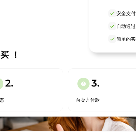
check
安全支付
check
自动通过
check
简单的实
购买 ！
2.
3.
paid
您
向卖方付款