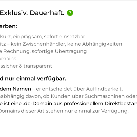
 Exklusiv. Dauerhaft.
help
erben:
kurz, einprägsam, sofort einsetzbar
sitz – kein Zwischenhändler, keine Abhängigkeiten
e Rechnung, sofortige Übertragung
Domains
ssicher & transparent
d nur einmal verfügbar.
it dem Namen
– er entscheidet über Auffindbarkeit,
unabhängig davon, ob Kunden über Suchmaschinen ode
e ist eine .de-Domain aus professionellem Direktbesta
. Domains dieser Art stehen nur einmal zur Verfügung.