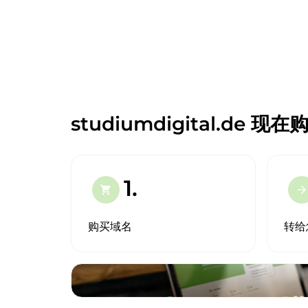
studiumdigital.de 现在
1.
shopping_cart
arrow_forward
购买域名
转给